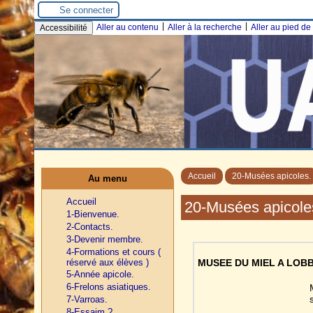
Se connecter
|
|
Aller au contenu
Aller à la recherche
Aller au pied d
Accessibilité
Accueil
20-Musées apicoles.
Au menu
Accueil
20-Musées apicole
1-Bienvenue.
2-Contacts.
3-Devenir membre.
4-Formations et cours (
réservé aux élèves )
MUSEE DU MIEL A LOB
5-Année apicole.
6-Frelons asiatiques.
7-Varroas.
8-Essaim ?