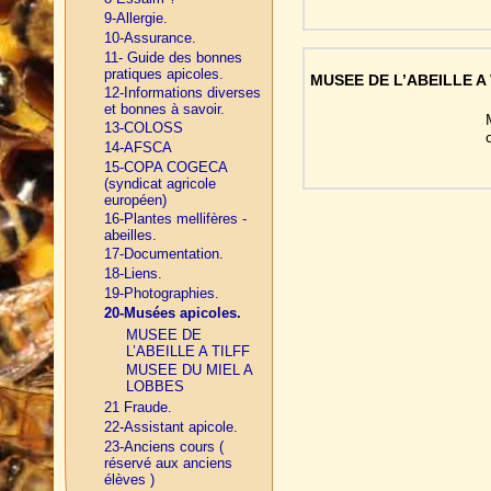
9-Allergie.
10-Assurance.
11- Guide des bonnes
pratiques apicoles.
MUSEE DE L’ABEILLE A 
12-Informations diverses
et bonnes à savoir.
13-COLOSS
14-AFSCA
15-COPA COGECA
(syndicat agricole
européen)
16-Plantes mellifères -
abeilles.
17-Documentation.
18-Liens.
19-Photographies.
20-Musées apicoles.
MUSEE DE
L’ABEILLE A TILFF
MUSEE DU MIEL A
LOBBES
21 Fraude.
22-Assistant apicole.
23-Anciens cours (
réservé aux anciens
élèves )