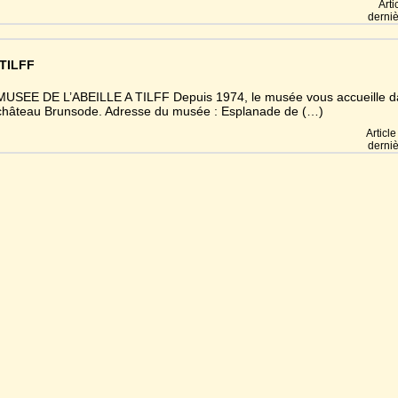
Arti
derniè
TILFF
MUSEE DE L’ABEILLE A TILFF Depuis 1974, le musée vous accueille 
château Brunsode. Adresse du musée : Esplanade de (…)
Articl
derniè