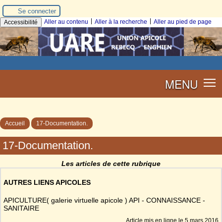
Se connecter
|
|
Aller au contenu
Aller à la recherche
Aller au pied de page
Accessibilité
MENU
Accueil
17-Documentation.
17-Documentation.
Les articles de cette rubrique
AUTRES LIENS APICOLES
APICULTURE( galerie virtuelle apicole ) API - CONNAISSANCE -
SANITAIRE
Article mis en ligne le
5 mars 2016