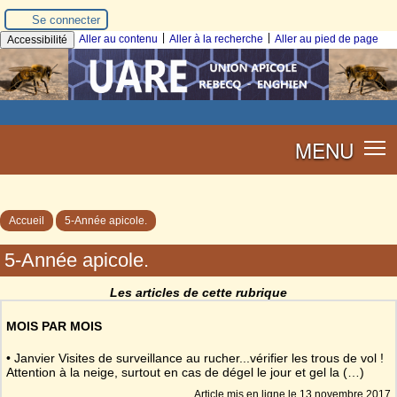
Se connecter
|
|
Aller au contenu
Aller à la recherche
Aller au pied de page
Accessibilité
MENU
Accueil
5-Année apicole.
5-Année apicole.
Les articles de cette rubrique
MOIS PAR MOIS
• Janvier Visites de surveillance au rucher...vérifier les trous de vol !
Attention à la neige, surtout en cas de dégel le jour et gel la (…)
Article mis en ligne le
13 novembre 2017