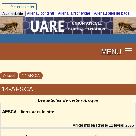
Se connecter
|
|
Aller au contenu
Aller à la recherche
Aller au pied de page
Accessibilité
MENU
Accueil
14-AFSCA
14-AFSCA
Les articles de cette rubrique
AFSCA : liens vers le site :
Article mis en ligne le
12 février 2026