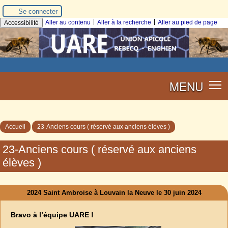
Se connecter
|
|
Aller au contenu
Aller à la recherche
Aller au pied de page
Accessibilité
MENU
Accueil
23-Anciens cours ( réservé aux anciens élèves )
23-Anciens cours ( réservé aux anciens
élèves )
2024 Saint Ambroise à Louvain la Neuve le 30 juin 2024
Bravo à l’équipe UARE !