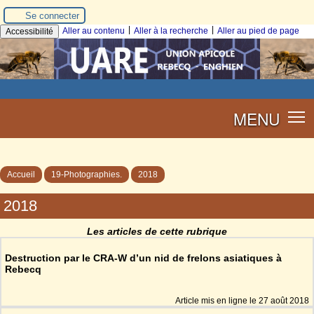
Se connecter
|
|
Aller au contenu
Aller à la recherche
Aller au pied de page
Accessibilité
MENU
Accueil
19-Photographies.
2018
2018
Les articles de cette rubrique
Destruction par le CRA-W d’un nid de frelons asiatiques à
Rebecq
Article mis en ligne le
27 août 2018