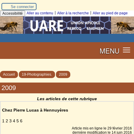
Se connecter
|
|
Aller au contenu
Aller à la recherche
Aller au pied de page
Accessibilité
MENU
Accueil
19-Photographies.
2009
2009
Les articles de cette rubrique
Chez Pierre Lucas à Hennuyères
1 2 3 4 5 6
Article mis en ligne le
29 février 2016
dernière modification le 14 juin 2016