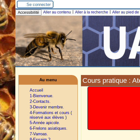
Se connecter
|
|
Aller au contenu
Aller à la recherche
Aller au pied d
Accessibilité
Cours pratique : A
Au menu
Accueil
1-Bienvenue.
2-Contacts.
3-Devenir membre.
4-Formations et cours (
réservé aux élèves )
5-Année apicole.
6-Frelons asiatiques.
7-Varroas.
8-Essaim ?