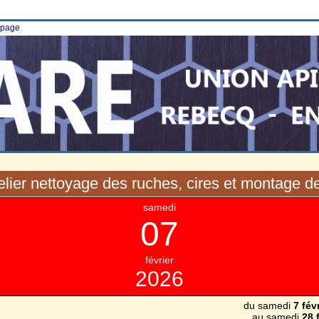
e page
telier nettoyage des ruches, cires et montage d
samedi
07
février
2026
du samedi
7 fév
au samedi
28 