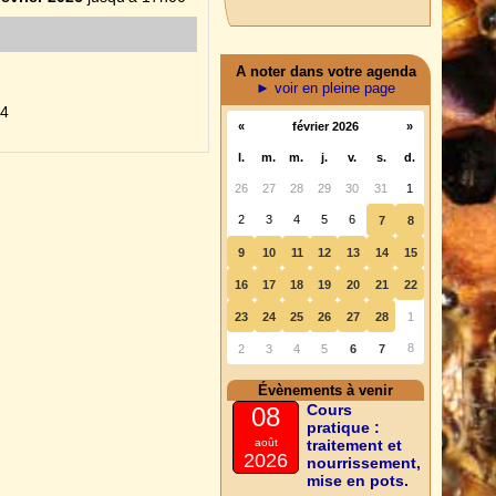
A noter dans votre agenda
► voir en pleine page
94
«
février 2026
»
l.
m.
m.
j.
v.
s.
d.
26
27
28
29
30
31
1
2
3
4
5
6
7
8
9
10
11
12
13
14
15
16
17
18
19
20
21
22
23
24
25
26
27
28
1
8
2
3
4
5
6
7
Évènements à venir
Cours
08
pratique :
août
traitement et
2026
nourrissement,
mise en pots.