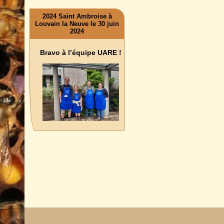
2024 Saint Ambroise à
Louvain la Neuve le 30 juin
2024
Bravo à l’équipe UARE !