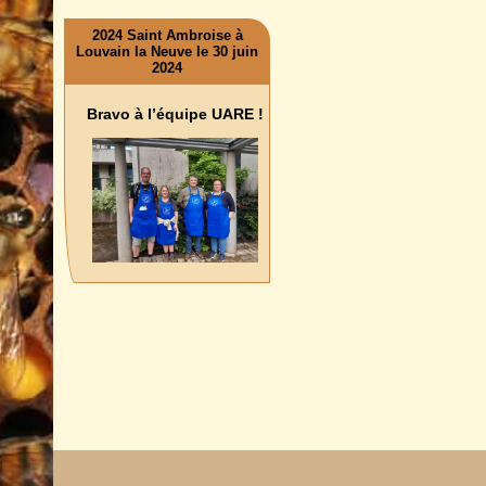
2024 Saint Ambroise à
Louvain la Neuve le 30 juin
2024
Bravo à l’équipe UARE !