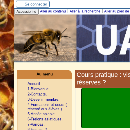
Se connecter
|
|
Aller au contenu
Aller à la recherche
Aller au pied d
Accessibilité
Cours pratique : vi
Au menu
réserves ?
Accueil
1-Bienvenue.
2-Contacts.
3-Devenir membre.
4-Formations et cours (
réservé aux élèves )
5-Année apicole.
6-Frelons asiatiques.
7-Varroas.
8-Essaim ?