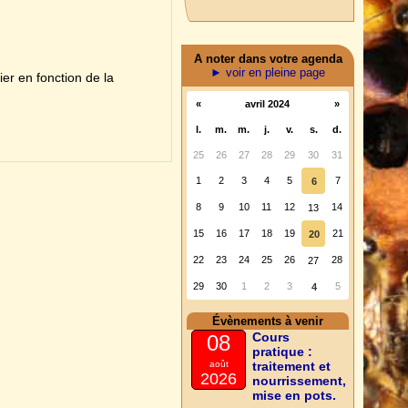
A noter dans votre agenda
► voir en pleine page
er en fonction de la
«
avril 2024
»
l.
m.
m.
j.
v.
s.
d.
25
26
27
28
29
30
31
1
2
3
4
5
7
6
8
9
10
11
12
14
13
15
16
17
18
19
21
20
22
23
24
25
26
28
27
29
30
1
2
3
5
4
Évènements à venir
Cours
08
pratique :
août
traitement et
2026
nourrissement,
mise en pots.