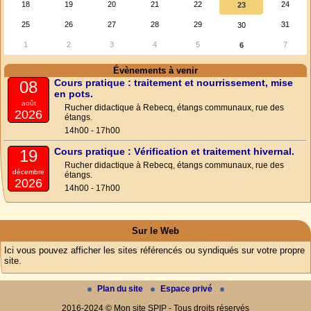
18
19
20
21
22
24
23
25
26
27
28
29
31
30
1
2
3
4
5
7
6
Évènements à venir
Cours pratique : traitement et nourrissement, mise
08
en pots.
août
Rucher didactique à Rebecq, étangs communaux, rue des
2026
étangs.
14h00 - 17h00
Cours pratique : Vérification et traitement hivernal.
19
Rucher didactique à Rebecq, étangs communaux, rue des
décembre
étangs.
2026
14h00 - 17h00
Sur le Web
Ici vous pouvez afficher les sites référencés ou syndiqués sur votre propre
site.
Plan du site
Espace privé
2016-2024 © Mon site SPIP - Tous droits réservés