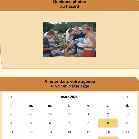
Quelques photos
au hasard
A noter dans votre agenda
► voir en pleine page
«
mars 2024
»
l.
m.
m.
j.
v.
s.
d.
26
27
28
29
1
2
3
4
5
6
7
8
10
9
11
12
13
14
15
17
16