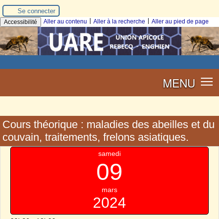
Se connecter
|
|
Aller au contenu
Aller à la recherche
Aller au pied de page
Accessibilité
MENU
Cours théorique : maladies des abeilles et du
couvain, traitements, frelons asiatiques.
samedi
09
mars
2024