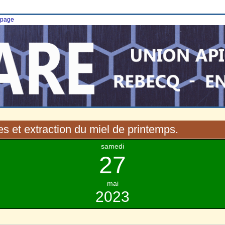
e page
s et extraction du miel de printemps.
samedi
27
mai
2023