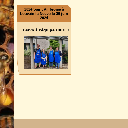
2024 Saint Ambroise à
Louvain la Neuve le 30 juin
2024
Bravo à l’équipe UARE !