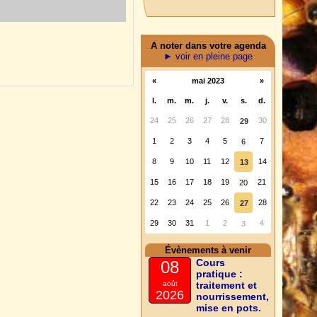
)
A noter dans votre agenda
► voir en pleine page
«
mai 2023
»
l.
m.
m.
j.
v.
s.
d.
24
25
26
27
28
30
29
1
2
3
4
5
7
6
8
9
10
11
12
14
13
15
16
17
18
19
21
20
22
23
24
25
26
28
27
29
30
31
1
2
4
3
Évènements à venir
Cours
08
pratique :
août
traitement et
2026
nourrissement,
mise en pots.