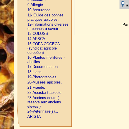
9-Allergie.
R
10-Assurance.
11- Guide des bonnes
pratiques apicoles.
Pa
12-Informations diverses
et bonnes à savoir.
13-COLOSS
14-AFSCA
15-COPA COGECA
(syndicat agricole
européen)
16-Plantes mellifères -
abeilles.
17-Documentation.
18-Liens.
19-Photographies.
20-Musées apicoles.
21 Fraude.
22-Assistant apicole.
23-Anciens cours (
réservé aux anciens
élèves )
24-Vétérinaire(s)...
ARISTA