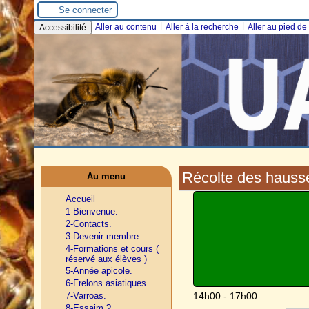
Se connecter
|
|
Aller au contenu
Aller à la recherche
Aller au pied d
Accessibilité
Récolte des hausse
Au menu
Accueil
1-Bienvenue.
2-Contacts.
3-Devenir membre.
4-Formations et cours (
réservé aux élèves )
5-Année apicole.
6-Frelons asiatiques.
7-Varroas.
14h00 - 17h00
8-Essaim ?