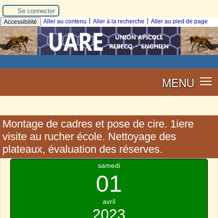
Se connecter
|
|
Aller au contenu
Aller à la recherche
Aller au pied de page
Accessibilité
MENU
Montage de cadres et pose de cire. 1iere
visite au rucher école. Nettoyage des
plateaux, évaluation des réserves.
samedi
01
avril
2023