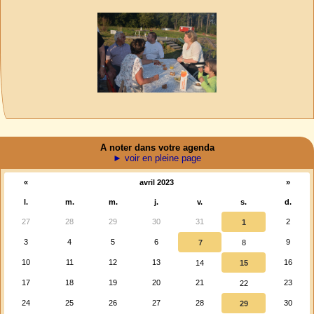
A noter dans votre agenda
► voir en pleine page
«
avril 2023
»
l.
m.
m.
j.
v.
s.
d.
27
28
29
30
31
2
1
3
4
5
6
9
7
8
10
11
12
13
16
14
15
17
18
19
20
21
23
22
24
25
26
27
28
30
29