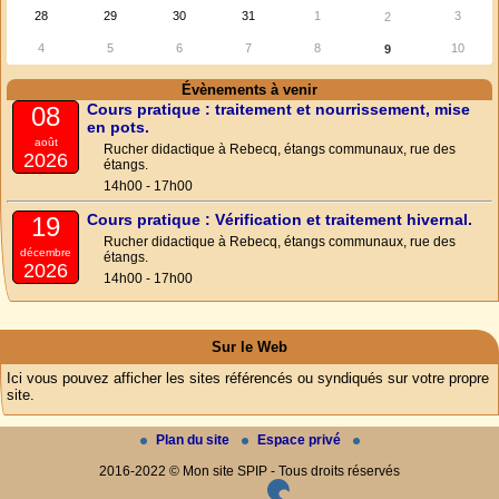
28
29
30
31
1
3
2
4
5
6
7
8
10
9
Évènements à venir
Cours pratique : traitement et nourrissement, mise
08
en pots.
août
Rucher didactique à Rebecq, étangs communaux, rue des
2026
étangs.
14h00 - 17h00
Cours pratique : Vérification et traitement hivernal.
19
Rucher didactique à Rebecq, étangs communaux, rue des
décembre
étangs.
2026
14h00 - 17h00
Sur le Web
Ici vous pouvez afficher les sites référencés ou syndiqués sur votre propre
site.
Plan du site
Espace privé
2016-2022 © Mon site SPIP - Tous droits réservés