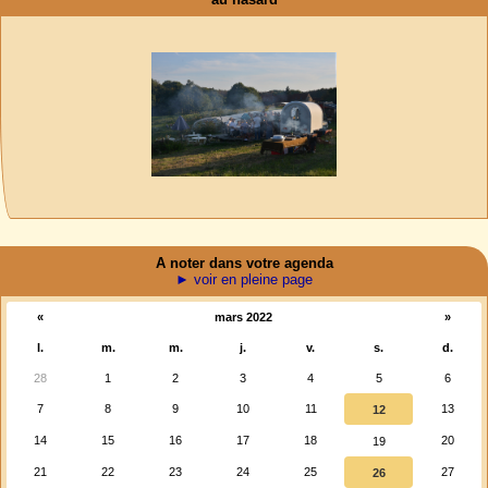
A noter dans votre agenda
► voir en pleine page
«
mars 2022
»
l.
m.
m.
j.
v.
s.
d.
28
1
2
3
4
5
6
7
8
9
10
11
13
12
14
15
16
17
18
20
19
21
22
23
24
25
27
26