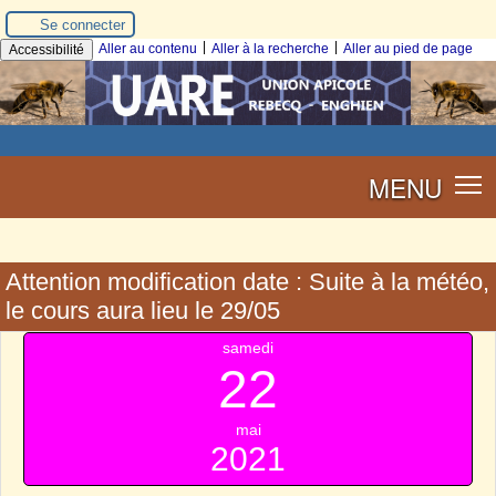
Se connecter
|
|
Aller au contenu
Aller à la recherche
Aller au pied de page
Accessibilité
MENU
Attention modification date : Suite à la météo,
le cours aura lieu le 29/05
samedi
22
mai
2021