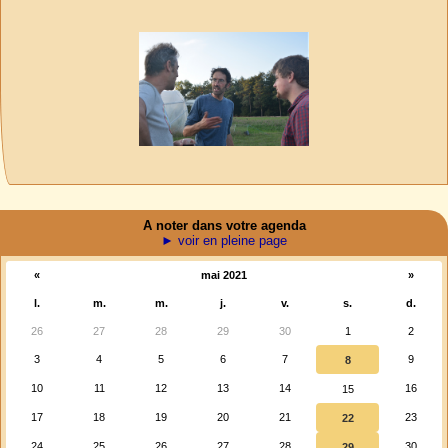
A noter dans votre agenda
► voir en pleine page
«
mai 2021
»
l.
m.
m.
j.
v.
s.
d.
26
27
28
29
30
1
2
3
4
5
6
7
9
8
10
11
12
13
14
16
15
17
18
19
20
21
23
22
24
25
26
27
28
30
29