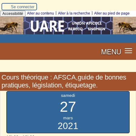
Se connecter
|
|
Aller au contenu
Aller à la recherche
Aller au pied de page
Accessibilité
MENU
Cours théorique : AFSCA,guide de bonnes
pratiques, législation, étiquetage.
samedi
27
mars
2021