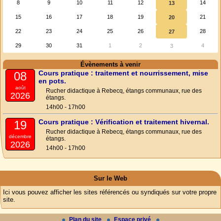
8
9
10
11
12
14
13
15
16
17
18
19
21
20
22
23
24
25
26
28
27
29
30
31
1
2
4
3
Évènements à venir
Cours pratique : traitement et nourrissement, mise
08
en pots.
août
Rucher didactique à Rebecq, étangs communaux, rue des
2026
étangs.
14h00 - 17h00
Cours pratique : Vérification et traitement hivernal.
19
Rucher didactique à Rebecq, étangs communaux, rue des
décembre
étangs.
2026
14h00 - 17h00
Sur le Web
Ici vous pouvez afficher les sites référencés ou syndiqués sur votre propre
site.
Plan du site
Espace privé