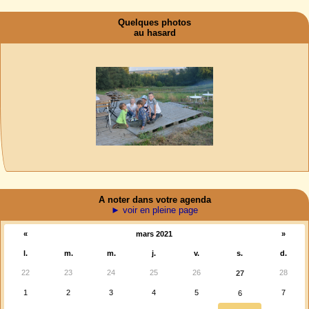
Quelques photos
au hasard
A noter dans votre agenda
► voir en pleine page
«
mars 2021
»
l.
m.
m.
j.
v.
s.
d.
22
23
24
25
26
28
27
1
2
3
4
5
7
6