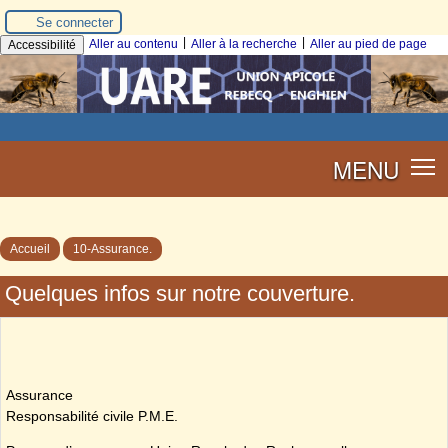
Se connecter
|
|
Aller au contenu
Aller à la recherche
Aller au pied de page
Accessibilité
MENU
Accueil
10-Assurance.
Quelques infos sur notre couverture.
Assurance
​Responsabilité civile P.M.E.