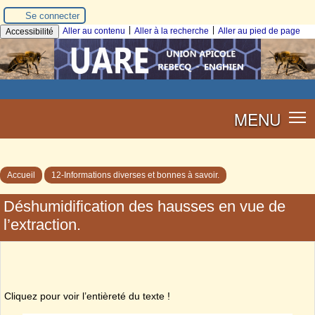
Se connecter
|
|
Aller au contenu
Aller à la recherche
Aller au pied de page
Accessibilité
MENU
Accueil
12-Informations diverses et bonnes à savoir.
Déshumidification des hausses en vue de
l’extraction.
Cliquez pour voir l’entièreté du texte !