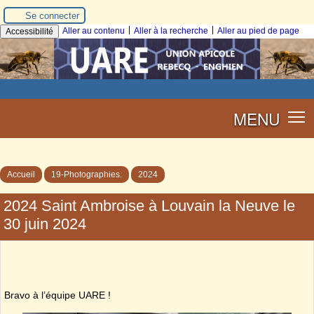
Se connecter
|
|
Aller au contenu
Aller à la recherche
Aller au pied de page
Accessibilité
MENU
Accueil
19-Photographies.
2024
2024 Saint Ambroise à Louvain la Neuve le
30 juin 2024
Bravo à l’équipe UARE !