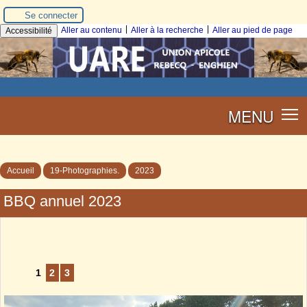
Se connecter
|
|
Aller au contenu
Aller à la recherche
Aller au pied de page
Accessibilité
MENU
Accueil
19-Photographies.
2023
BBQ annuel 2023
1
2
3