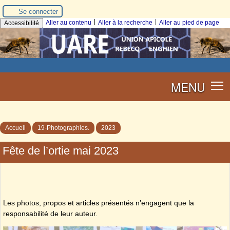
Se connecter
|
|
Aller au contenu
Aller à la recherche
Aller au pied de page
Accessibilité
MENU
Accueil
19-Photographies.
2023
Fête de l’ortie mai 2023
Les photos, propos et articles présentés n’engagent que la
responsabilité de leur auteur.