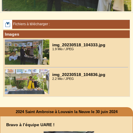
Fichiers à télécharger :
Images
img_20230518_104333.jpg
1.9 Mio / JPEG
img_20230518_104836.jpg
2.2 Mio / JPEG
2024 Saint Ambroise à Louvain la Neuve le 30 juin 2024
Bravo à l’équipe UARE !