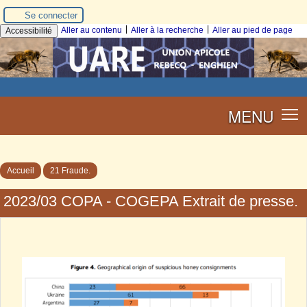
Se connecter
|
|
Aller au contenu
Aller à la recherche
Aller au pied de page
Accessibilité
MENU
Accueil
21 Fraude.
2023/03 COPA - COGEPA Extrait de presse.