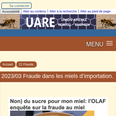
Se connecter
|
|
Aller au contenu
Aller à la recherche
Aller au pied de page
Accessibilité
MENU
Accueil
21 Fraude.
2023/03 Fraude dans les miels d’importation.