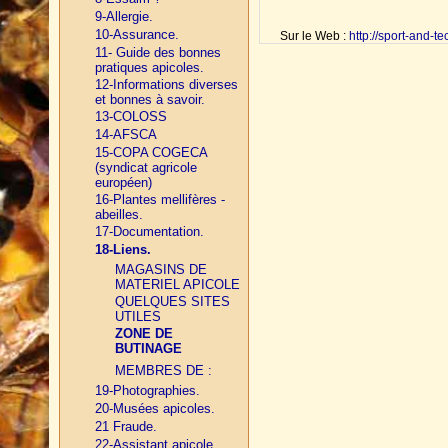
9-Allergie.
10-Assurance.
Sur le Web :
http://sport-and-t
11- Guide des bonnes
pratiques apicoles.
12-Informations diverses
et bonnes à savoir.
13-COLOSS
14-AFSCA
15-COPA COGECA
(syndicat agricole
européen)
16-Plantes mellifères -
abeilles.
17-Documentation.
18-Liens.
MAGASINS DE
MATERIEL APICOLE
QUELQUES SITES
UTILES
ZONE DE
BUTINAGE
MEMBRES DE :
19-Photographies.
20-Musées apicoles.
21 Fraude.
22-Assistant apicole.