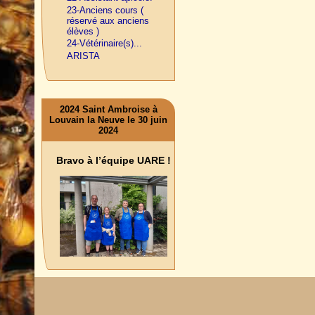
23-Anciens cours (
réservé aux anciens
élèves )
24-Vétérinaire(s)...
ARISTA
2024 Saint Ambroise à
Louvain la Neuve le 30 juin
2024
Bravo à l’équipe UARE !