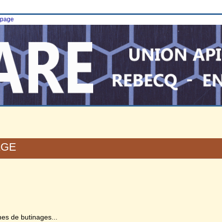
e page
AGE
nes de butinages...