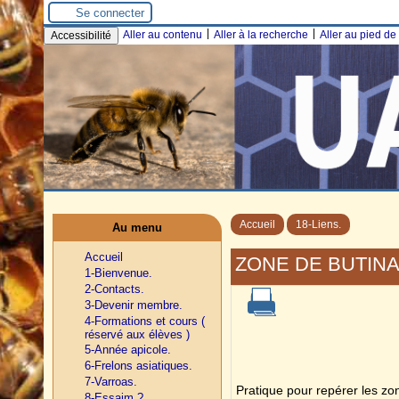
Se connecter
|
|
Aller au contenu
Aller à la recherche
Aller au pied d
Accessibilité
Accueil
18-Liens.
Au menu
Accueil
ZONE DE BUTIN
1-Bienvenue.
2-Contacts.
3-Devenir membre.
4-Formations et cours (
réservé aux élèves )
5-Année apicole.
6-Frelons asiatiques.
7-Varroas.
Pratique pour repérer les zo
8-Essaim ?