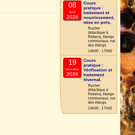
Cours
08
pratique :
août
traitement et
2026
nourrissement,
mise en pots.
Rucher
didactique à
Rebecq, étangs
communaux, rue
des étangs.
14h00 - 17h00
Cours
19
pratique :
décembre
Vérification et
2026
traitement
hivernal.
Rucher
didactique à
Rebecq, étangs
communaux, rue
des étangs.
14h00 - 17h00