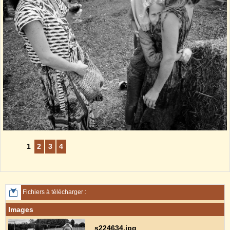
1
2
3
4
Fichiers à télécharger :
Images
_s224634.jpg