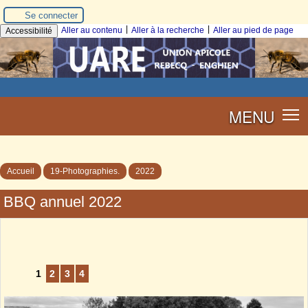
Se connecter
|
|
Aller au contenu
Aller à la recherche
Aller au pied de page
Accessibilité
MENU
Accueil
19-Photographies.
2022
BBQ annuel 2022
1
2
3
4