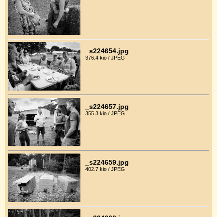
_s224654.jpg
376.4 kio / JPEG
_s224657.jpg
355.3 kio / JPEG
_s224659.jpg
402.7 kio / JPEG