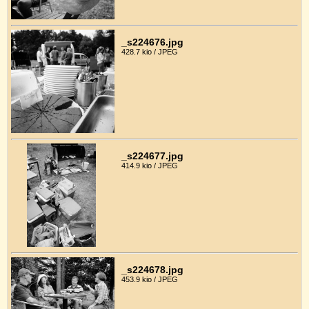
_s224676.jpg
428.7 kio / JPEG
_s224677.jpg
414.9 kio / JPEG
_s224678.jpg
453.9 kio / JPEG