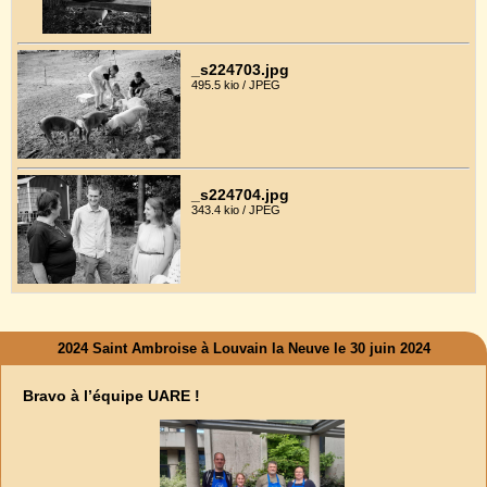
_s224703.jpg
495.5 kio / JPEG
_s224704.jpg
343.4 kio / JPEG
2024 Saint Ambroise à Louvain la Neuve le 30 juin 2024
Bravo à l’équipe UARE !