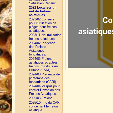
Sébastien Renaux
2022 Localiser un
nid de frelons
asiatiques
2023/02 Conseils
pour l’utilisation de
pièges pour frelons
asiatiques.
2023/11 Neutralisation
frelons asiatiques.
2024/02 Piégeage
des Frelons
Asiatiques
fondatrices.
2024/03 Frelons
asiatiques et autres
frelons introduits en
Europe (CARI)
2024/03 Piégeage de
printemps des
fondatrices (CARI)
2024/04 VespAI pour
contrer l’invasion des
Frelons Asiatiques.
2025/03 Frelons....
2025/10 Info du CARI
concernant le frelon
asiatique.