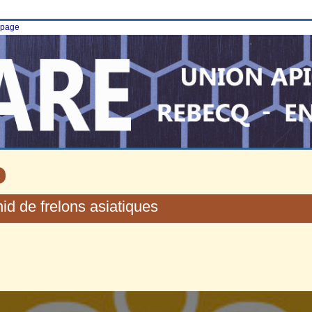
e page
id de frelons asiatiques