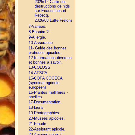
2025/12 Carte des
destructions de nids
sur Ecaussines et
Rebecq.
2026/03 Lutte Frelons
7-Varroas.
8-Essaim ?
9-Allergie.
10-Assurance.
11- Guide des bonnes
pratiques apicoles.
12-Informations diverses
et bonnes à savoir.
13-COLOSS
14-AFSCA
15-COPA COGECA
(syndicat agricole
européen)
16-Plantes mellifères -
abeilles.
17-Documentation.
18-Liens.
19-Photographies.
20-Musées apicoles.
21 Fraude.
22-Assistant apicole.
23-Anciens cours (