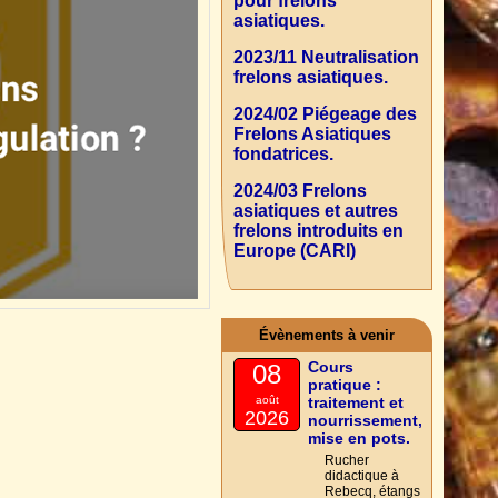
pour frelons
asiatiques.
2023/11 Neutralisation
frelons asiatiques.
2024/02 Piégeage des
Frelons Asiatiques
fondatrices.
2024/03 Frelons
asiatiques et autres
frelons introduits en
Europe (CARI)
Évènements à venir
Cours
08
pratique :
août
traitement et
2026
nourrissement,
mise en pots.
Rucher
didactique à
Rebecq, étangs