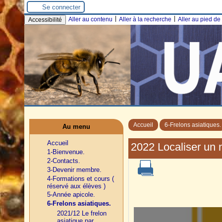
Se connecter
|
|
Aller au contenu
Aller à la recherche
Aller au pied d
Accessibilité
Accueil
6-Frelons asiatiques.
Au menu
Accueil
2022 Localiser un n
1-Bienvenue.
2-Contacts.
3-Devenir membre.
4-Formations et cours (
réservé aux élèves )
5-Année apicole.
6-Frelons asiatiques.
2021/12 Le frelon
asiatique par