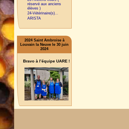
réservé aux anciens
élèves )
24-Vétérinaire(s)...
ARISTA
2024 Saint Ambroise à
Louvain la Neuve le 30 juin
2024
Bravo à l’équipe UARE !