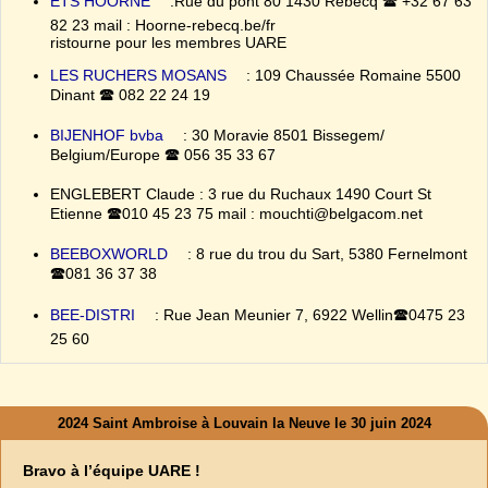
ETS HOORNE
:Rue du pont 80 1430 Rebecq 🕿 +32 67 63
82 23 mail : Hoorne-rebecq.be/fr
ristourne pour les membres UARE
LES RUCHERS MOSANS
: 109 Chaussée Romaine 5500
Dinant 🕿 082 22 24 19
BIJENHOF bvba
: 30 Moravie 8501 Bissegem/
Belgium/Europe 🕿 056 35 33 67
ENGLEBERT Claude : 3 rue du Ruchaux 1490 Court St
Etienne 🕿010 45 23 75 mail : mouchti@belgacom.net
BEEBOXWORLD
: 8 rue du trou du Sart, 5380 Fernelmont
🕿081 36 37 38
BEE-DISTRI
: Rue Jean Meunier 7, 6922 Wellin🕿0475 23
25 60
2024 Saint Ambroise à Louvain la Neuve le 30 juin 2024
Bravo à l’équipe UARE !