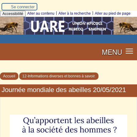
Se connecter
|
|
Aller au contenu
Aller à la recherche
Aller au pied de page
Accessibilité
MENU
Accueil
12-Informations diverses et bonnes à savoir.
Journée mondiale des abeilles 20/05/2021