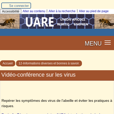
Se connecter
|
|
Aller au contenu
Aller à la recherche
Aller au pied de page
Accessibilité
MENU
Accueil
12-Informations diverses et bonnes à savoir.
Vidéo-conférence sur les virus
Repérer les symptômes des virus de l’abeille et éviter les pratiques à
risques.