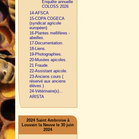
Enquête annuelle
COLOSS 2026
14-AFSCA
15-COPA COGECA
(syndicat agricole
européen)
16-Plantes mellifères -
abeilles.
17-Documentation.
18-Liens.
19-Photographies.
20-Musées apicoles.
21 Fraude.
22-Assistant apicole.
23-Anciens cours (
réservé aux anciens
élèves )
24-Vétérinaire(s)...
ARISTA
2024 Saint Ambroise à
Louvain la Neuve le 30 juin
2024