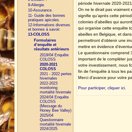
période hivernale 2020-2021
9-Allergie.
On ne le dirait pas vraimen
10-Assurance.
signifie qu’après cette péri
11- Guide des bonnes
pratiques apicoles.
colonies d'abeilles qui auro
12-Informations diverses
qui organise cette enquête to
et bonnes à savoir.
abeilles en Belgique, et dans
13-COLOSS
permettront d’obtenir une im
Formulaires
d’enquête et
mettre en évidence d'éventue
résultats antérieurs
Le questionnaire comprend 34
2019/04 Enquête
important de le compléter j
COLOSS
2020-2021
votre investissement, nous 
COLOSS
fin de l'enquête à tous les pa
2021 - 2022 pertes
Merci d'avance pour votre par
hivernales
2022-2023
Pour participer, cliquer ici.
monitoring
mortalité hivernale
2024/04 Enquête
COLOSS
(Message du
Honey Bee Valley)
2025/04
Questionnaire
mortalité hivernale
2024/2025