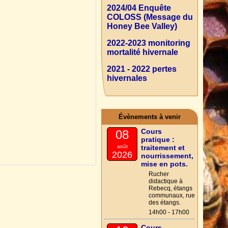
2024/04 Enquête
COLOSS (Message du
Honey Bee Valley)
2022-2023 monitoring
mortalité hivernale
2021 - 2022 pertes
hivernales
Évènements à venir
Cours
08
pratique :
août
traitement et
2026
nourrissement,
mise en pots.
Rucher
didactique à
Rebecq, étangs
communaux, rue
des étangs.
14h00 - 17h00
Cours