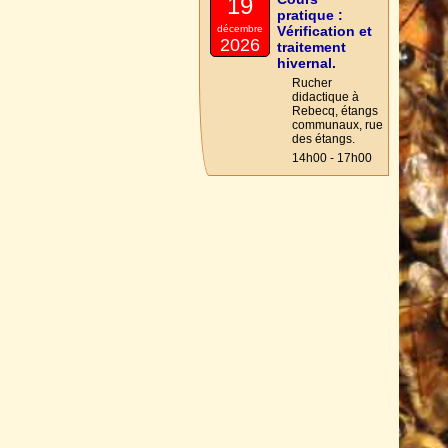
19
pratique :
décembre
Vérification et
2026
traitement
hivernal.
Rucher
didactique à
Rebecq, étangs
communaux, rue
des étangs.
14h00 - 17h00