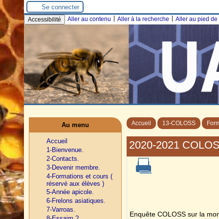
Se connecter
|
|
Aller au contenu
Aller à la recherche
Aller au pied d
Accessibilité
Accueil
13-COLOSS
Form
Au menu
Accueil
2020-2021 COLO
1-Bienvenue.
2-Contacts.
3-Devenir membre.
4-Formations et cours (
réservé aux élèves )
5-Année apicole.
6-Frelons asiatiques.
7-Varroas.
Enquête COLOSS sur la morta
8-Essaim ?