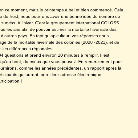
t en ce moment, mais le printemps a bel et bien commencé. Cela
ode de froid, nous pourrons avoir une bonne idée du nombre de
nt survécu à l'hiver. C’est le groupement international COLOSS
us les ans afin de pouvoir estimer la mortalité hivernale des
 d’autres pays. En tant qu'apiculteur, vos réponses nous
age de la mortalité hivernale des colonies (2020 -2021), et de
lles différences régionales.
 questions et prend environ 10 minutes à remplir. Il est
usqu'au bout, du mieux que vous pouvez. En remerciement pour
fournirons, comme les années précédentes, un rapport après la
rticipants qui auront fourni leur adresse électronique.
ticipation !