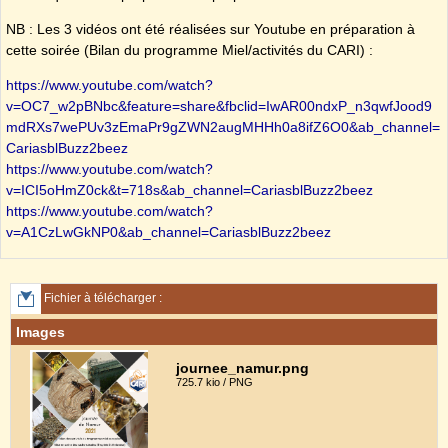
NB : Les 3 vidéos ont été réalisées sur Youtube en préparation à
cette soirée (Bilan du programme Miel/activités du CARI) :
https://www.youtube.com/watch?
v=OC7_w2pBNbc&feature=share&fbclid=IwAR00ndxP_n3qwfJood9
mdRXs7wePUv3zEmaPr9gZWN2augMHHh0a8ifZ6O0&ab_channel=
CariasblBuzz2beez
https://www.youtube.com/watch?
v=ICI5oHmZ0ck&t=718s&ab_channel=CariasblBuzz2beez
https://www.youtube.com/watch?
v=A1CzLwGkNP0&ab_channel=CariasblBuzz2beez
Fichier à télécharger :
Images
journee_namur.png
725.7 kio / PNG