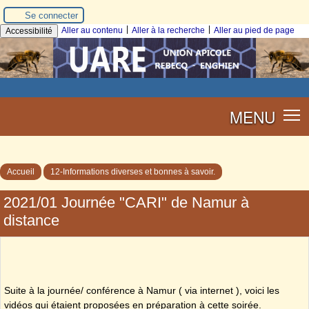
Se connecter
|
|
Aller au contenu
Aller à la recherche
Aller au pied de page
Accessibilité
MENU
Accueil
12-Informations diverses et bonnes à savoir.
2021/01 Journée "CARI" de Namur à
distance
Suite à la journée/ conférence à Namur ( via internet ), voici les
vidéos qui étaient proposées en préparation à cette soirée.