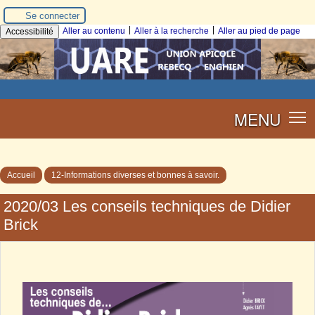
Se connecter
|
|
Aller au contenu
Aller à la recherche
Aller au pied de page
Accessibilité
MENU
Accueil
12-Informations diverses et bonnes à savoir.
2020/03 Les conseils techniques de Didier
Brick