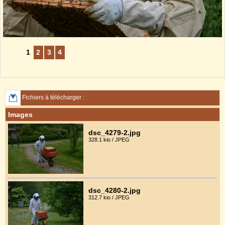
1
2
3
4
Fichiers à télécharger :
Images
dsc_4279-2.jpg
328.1 kio / JPEG
dsc_4280-2.jpg
312.7 kio / JPEG