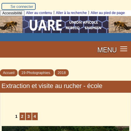
Se connecter
|
|
Aller au contenu
Aller à la recherche
Aller au pied de page
Accessibilité
MENU
Accueil
19-Photographies.
2018
Extraction et visite au rucher - école
1
2
3
4