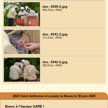
dsc_4339-2.jpg
363.3 kio / JPEG
dsc_4341-2.jpg
171.8 kio / JPEG
dsc_4342-2.jpg
282.8 kio / JPEG
2024 Saint Ambroise à Louvain la Neuve le 30 juin 2024
Bravo à l’équipe UARE !