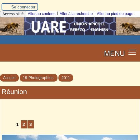
Se connecter
|
|
Aller au contenu
Aller à la recherche
Aller au pied de page
Accessibilité
MENU
Accueil
19-Photographies.
2011
Réunion
1
2
3