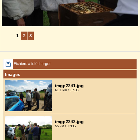
1
2
3
Fichiers à télécharger :
Images
imgp2241.jpg
61.1 kio / JPEG
imgp2242.jpg
55 kio / JPEG